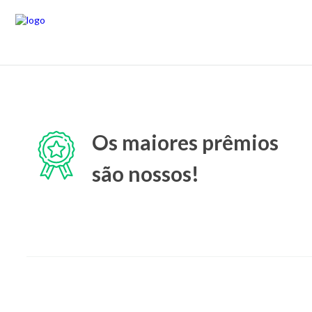
Os maiores prêmios
são nossos!