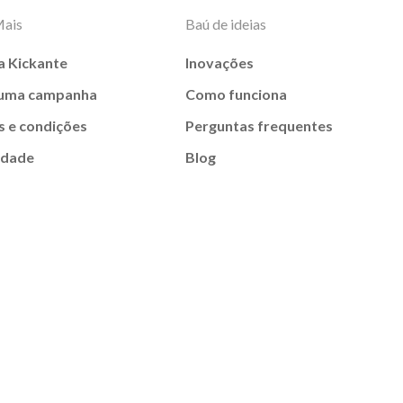
Mais
Baú de ideias
a Kickante
Inovações
 uma campanha
Como funciona
 e condições
Perguntas frequentes
idade
Blog