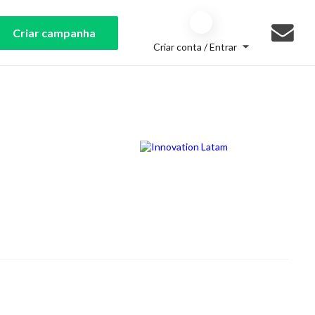
Criar campanha
Criar conta / Entrar