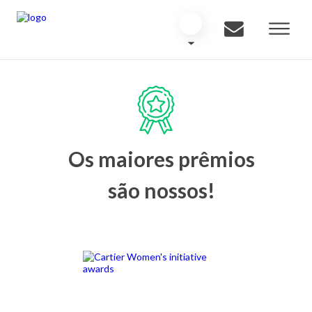
Os maiores prêmios
são nossos!