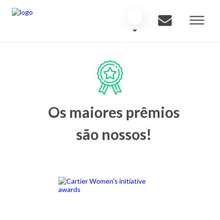
Os maiores prêmios
são nossos!