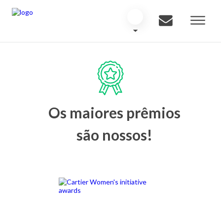
Os maiores prêmios
são nossos!