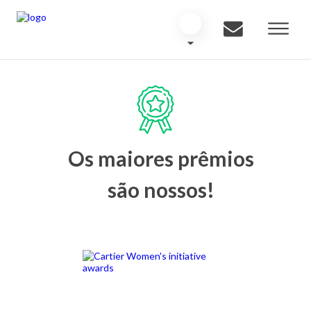
Os maiores prêmios
são nossos!