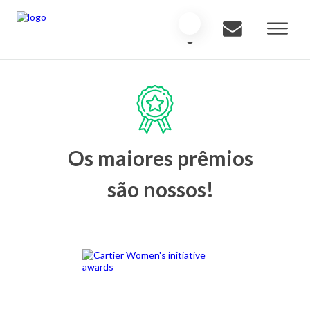
Os maiores prêmios
são nossos!