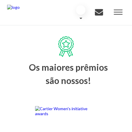
Os maiores prêmios
são nossos!