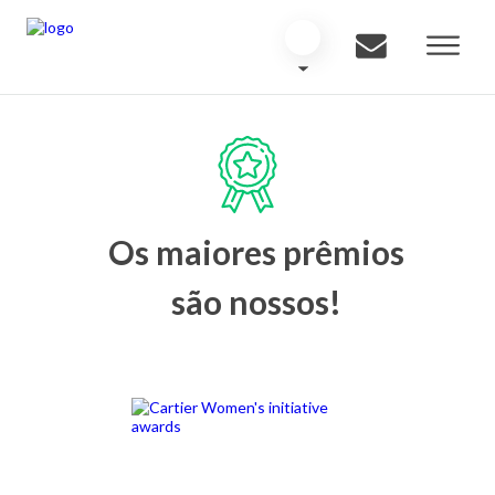
Os maiores prêmios
são nossos!