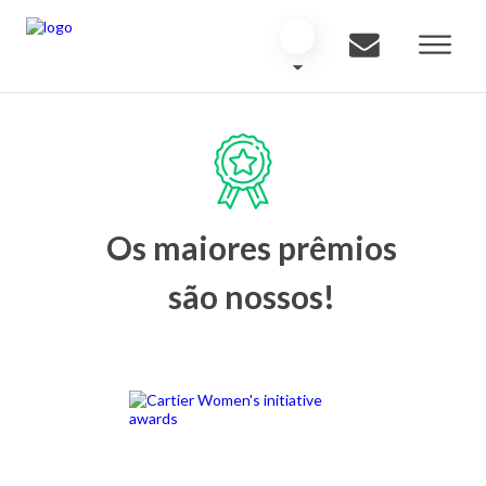
Os maiores prêmios
são nossos!