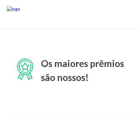
Os maiores prêmios
são nossos!