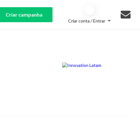
Criar campanha
Criar conta / Entrar