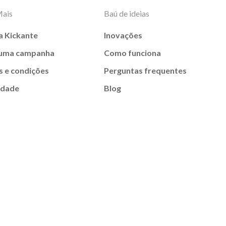
Mais
Baú de ideias
a Kickante
Inovações
 uma campanha
Como funciona
 e condições
Perguntas frequentes
idade
Blog