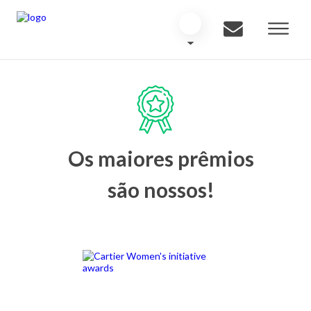
Os maiores prêmios
são nossos!