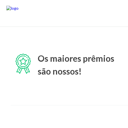
Os maiores prêmios
são nossos!