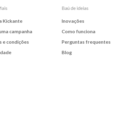
Mais
Baú de ideias
a Kickante
Inovações
 uma campanha
Como funciona
 e condições
Perguntas frequentes
idade
Blog