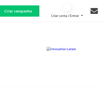
Criar campanha
Criar conta / Entrar