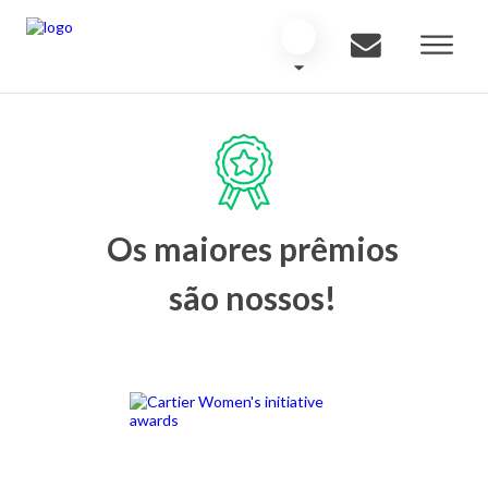
Os maiores prêmios
são nossos!