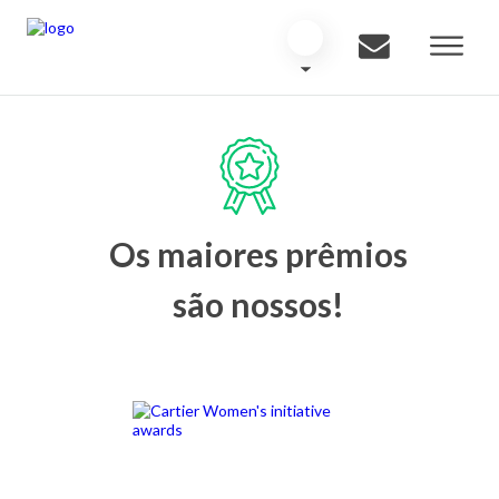
Os maiores prêmios
são nossos!