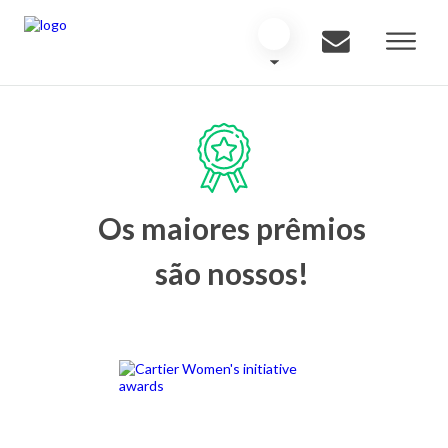
Os maiores prêmios
são nossos!