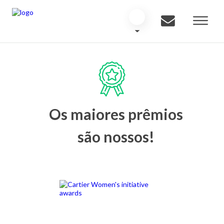
Os maiores prêmios
são nossos!