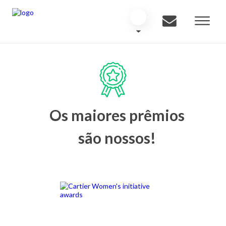
Os maiores prêmios
são nossos!