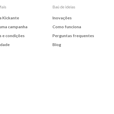
Mais
Baú de ideias
a Kickante
Inovações
 uma campanha
Como funciona
 e condições
Perguntas frequentes
idade
Blog