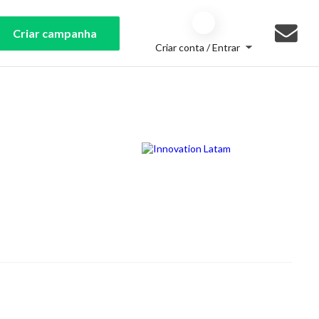
Criar campanha
Criar conta / Entrar