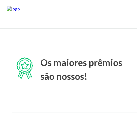
Os maiores prêmios
são nossos!