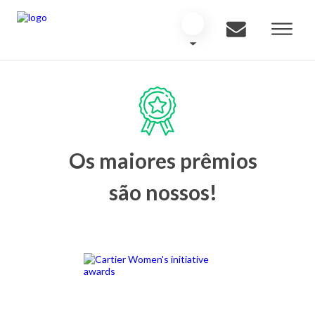
Os maiores prêmios
são nossos!