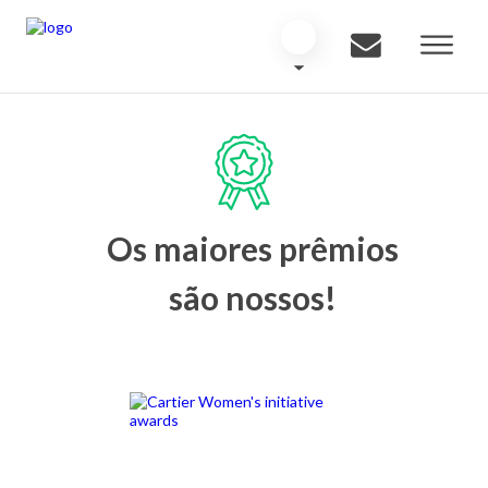
Os maiores prêmios
são nossos!