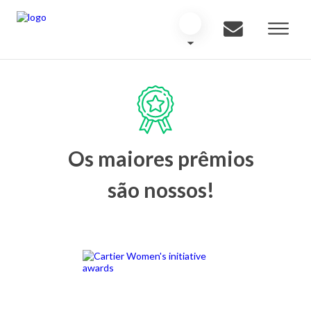
Os maiores prêmios
são nossos!