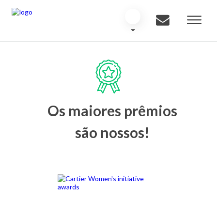
Os maiores prêmios
são nossos!