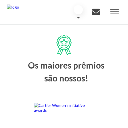
Os maiores prêmios
são nossos!