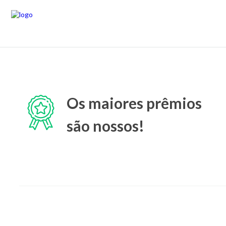
Os maiores prêmios
são nossos!