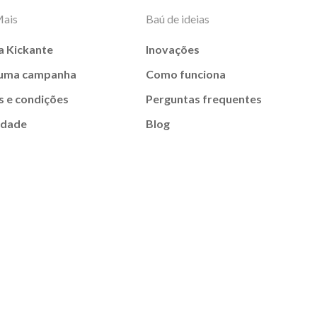
Mais
Baú de ideias
a Kickante
Inovações
 uma campanha
Como funciona
 e condições
Perguntas frequentes
idade
Blog