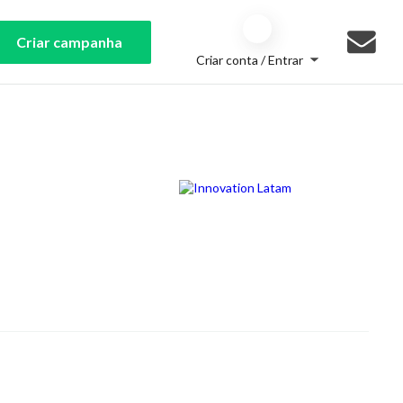
Criar campanha
Criar conta / Entrar