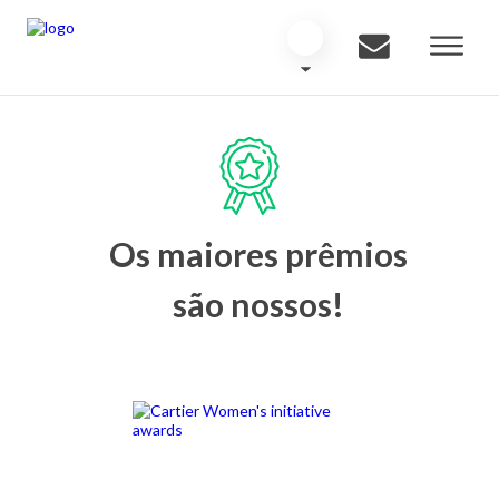
Os maiores prêmios
são nossos!