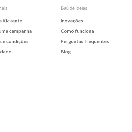
Mais
Baú de ideias
a Kickante
Inovações
 uma campanha
Como funciona
 e condições
Perguntas frequentes
idade
Blog