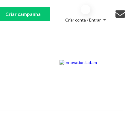
Criar campanha
Criar conta / Entrar