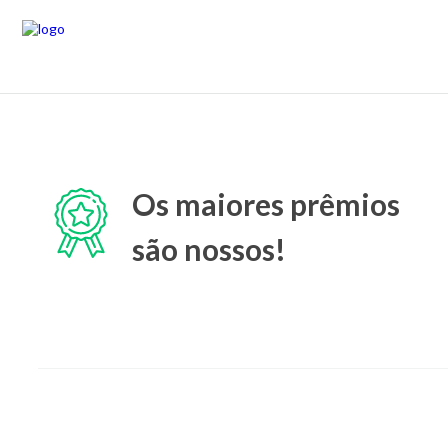
Os maiores prêmios
são nossos!