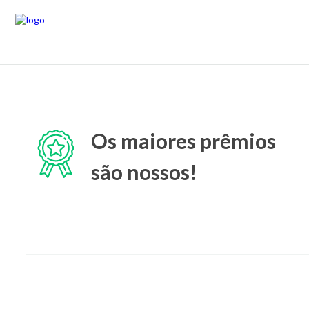
Os maiores prêmios
são nossos!