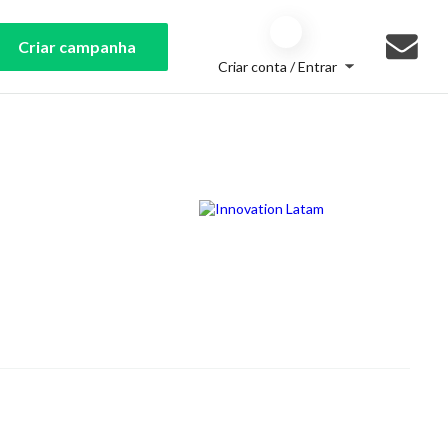
Criar campanha
Criar conta / Entrar