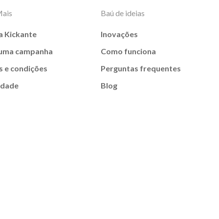
Mais
Baú de ideias
a Kickante
Inovações
 uma campanha
Como funciona
 e condições
Perguntas frequentes
idade
Blog