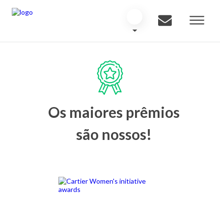
Os maiores prêmios
são nossos!