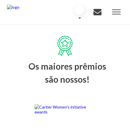
Os maiores prêmios
são nossos!