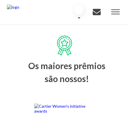
Os maiores prêmios
são nossos!