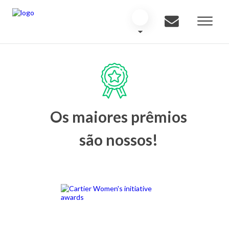
Os maiores prêmios
são nossos!