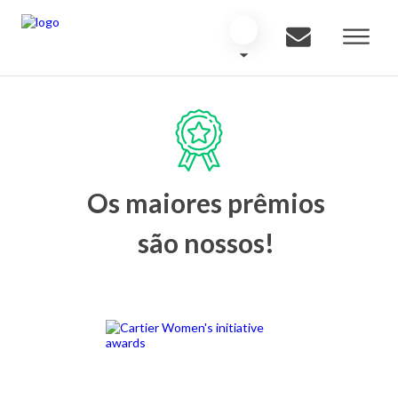
Os maiores prêmios
são nossos!