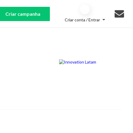
Criar campanha
Criar conta / Entrar