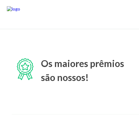
Os maiores prêmios
são nossos!