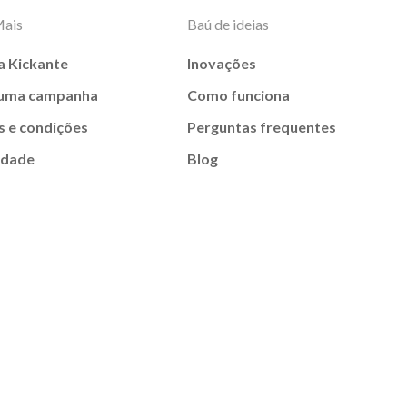
Mais
Baú de ideias
a Kickante
Inovações
 uma campanha
Como funciona
 e condições
Perguntas frequentes
idade
Blog