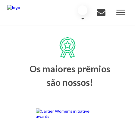
Os maiores prêmios
são nossos!