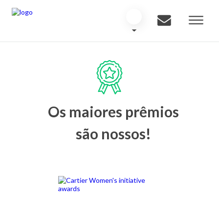
Os maiores prêmios
são nossos!