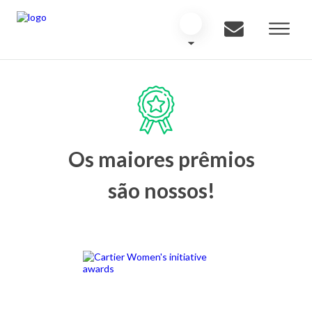
Os maiores prêmios
são nossos!