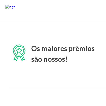
Os maiores prêmios
são nossos!