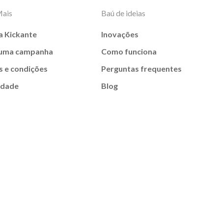
Mais
Baú de ideias
a Kickante
Inovações
 uma campanha
Como funciona
 e condições
Perguntas frequentes
idade
Blog