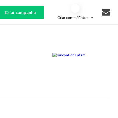
Criar campanha
Criar conta / Entrar