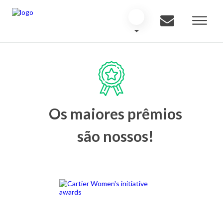
Os maiores prêmios
são nossos!