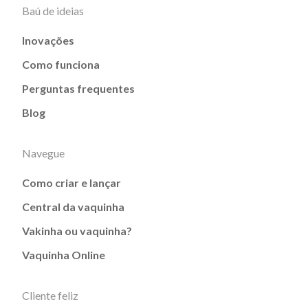
Baú de ideias
Inovações
Como funciona
Perguntas frequentes
Blog
Navegue
Como criar e lançar
Central da vaquinha
Vakinha ou vaquinha?
Vaquinha Online
Cliente feliz