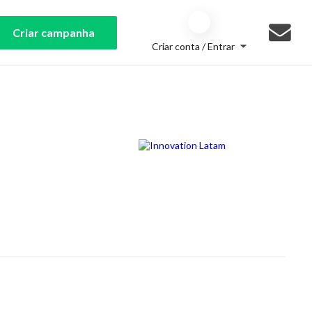
Criar campanha
Criar conta / Entrar