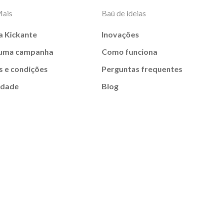
Mais
Baú de ideias
a Kickante
Inovações
 uma campanha
Como funciona
 e condições
Perguntas frequentes
idade
Blog