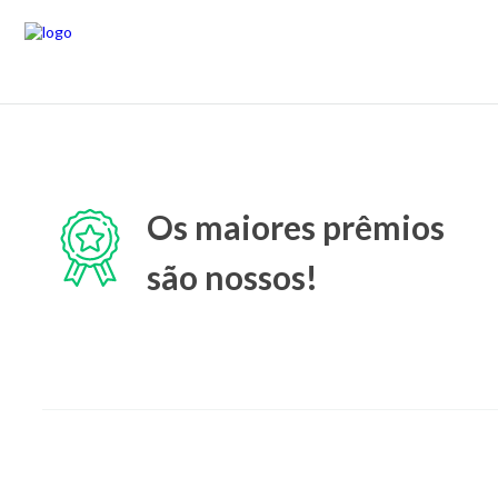
Os maiores prêmios
são nossos!