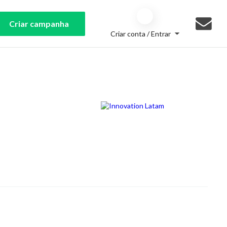
Criar campanha
Criar conta / Entrar