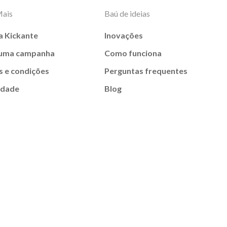
Mais
Baú de ideias
a Kickante
Inovações
 uma campanha
Como funciona
 e condições
Perguntas frequentes
idade
Blog