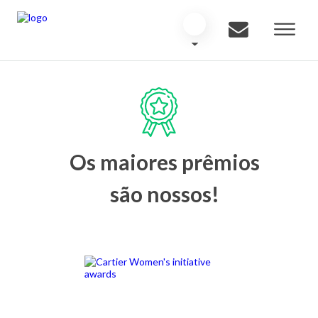
Os maiores prêmios
são nossos!