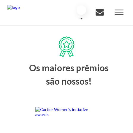
Os maiores prêmios
são nossos!