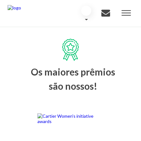
Os maiores prêmios
são nossos!