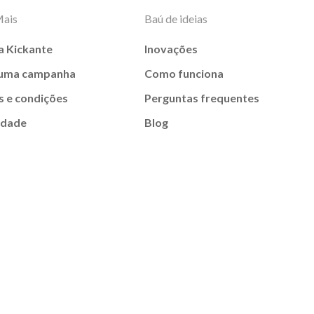
Mais
Baú de ideias
a Kickante
Inovações
 uma campanha
Como funciona
 e condições
Perguntas frequentes
idade
Blog