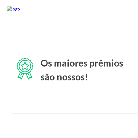
Os maiores prêmios
são nossos!