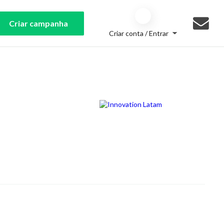
Criar campanha
Criar conta / Entrar