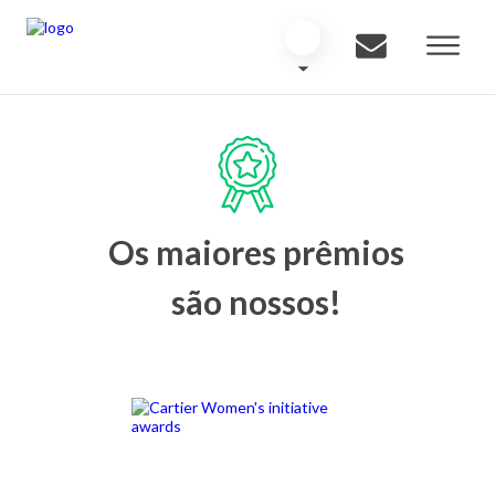
Os maiores prêmios
são nossos!