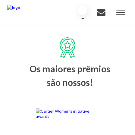
Os maiores prêmios
são nossos!