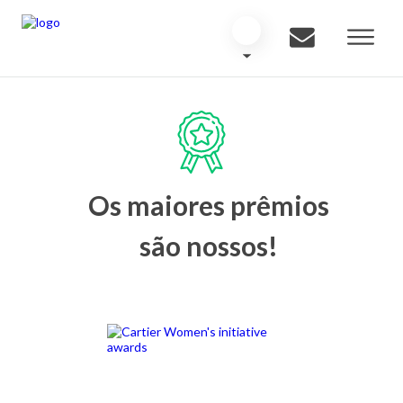
Os maiores prêmios
são nossos!