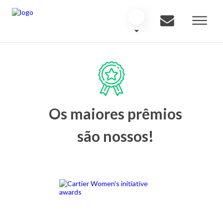
Os maiores prêmios
são nossos!