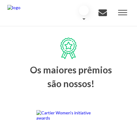
Os maiores prêmios
são nossos!